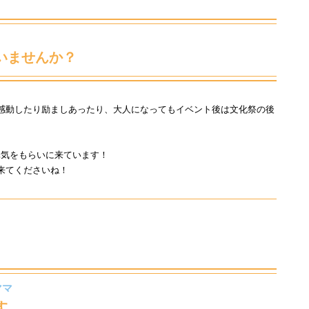
いませんか？
て感動したり励ましあったり、大人になってもイベント後は文化祭の後
元気をもらいに来ています！
来てくださいね！
ママ
す