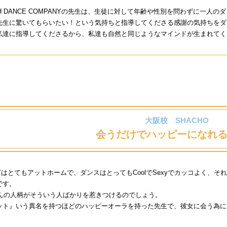
TH DANCE COMPANYの先生は、生徒に対して年齢や性別を問わずに一
先生に驚いてもらいたい！という気持ちと指導してくださる感謝の気持ちをダ
私達に指導してくださるから、私達も自然と同じようなマインドが生まれてく
大阪校 SHACHO
会うだけでハッピーになれ
MPANYはとてもアットホームで、ダンスはとってもCoolでSexyでカッコよ
です。
さんの人柄がそういう人ばかりを惹きつけるのでしょう。
ット』いう異名を持つほどのハッピーオーラを持った先生で、彼女に会う為に