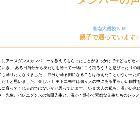
メンバーの
湘南大磯校 N.M
親子で通っています♪
人にアースダンスカンパニーを教えてもらったことがきっかけで子どもが通い
ていき、 ある日自分から友だちを誘って一緒にこう踊ろう！と息ぴったりの
私も踊りたくなりました。 自分が踊る側になることは考えたことがなかった
んだ！と思いました。楽しい！ モトエ先生は個々人の中にある柔らかい個性
人に育ってくれるのではないかと思っています。 いま大人の私も、温かい色
キー先生、バレエダンスの無限先生と、温かく熱心で素敵な先生たちのレッス